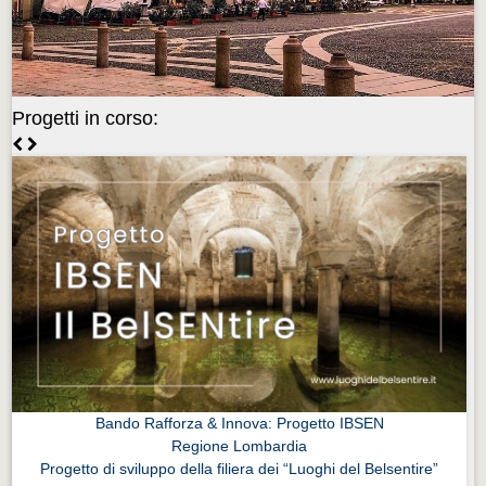
Videonews
Videonews
Eventi
Progetti in corso:
Eventi
CHI SIAMO
CHI SIAMO
CITTÀ
CITTÀ
Guida turistica rapida
Guida turistica rapida
Musica e teatro
Musica e teatro
Bando Rafforza & Innova: Progetto IBSEN
Regione Lombardia
Distretto industriale
Progetto di sviluppo della filiera dei “Luoghi del Belsentire”