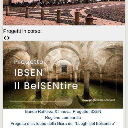
Videonews
Videonews
Eventi
Progetti in corso:
Eventi
CHI SIAMO
CHI SIAMO
CITTÀ
CITTÀ
Guida turistica rapida
Guida turistica rapida
Musica e teatro
Musica e teatro
Bando Rafforza & Innova: Progetto IBSEN
Regione Lombardia
Distretto industriale
Progetto di sviluppo della filiera dei “Luoghi del Belsentire”