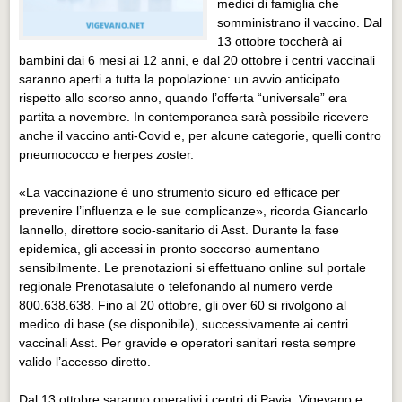
medici di famiglia che
Eventi Vigevano
somministrano il vaccino. Dal
Eventi Vigevano
13 ottobre toccherà ai
bambini dai 6 mesi ai 12 anni, e dal 20 ottobre i centri vaccinali
Eventi Pavia
saranno aperti a tutta la popolazione: un avvio anticipato
Eventi Pavia
rispetto allo scorso anno, quando l’offerta “universale” era
partita a novembre. In contemporanea sarà possibile ricevere
anche il vaccino anti-Covid e, per alcune categorie, quelli contro
pneumococco e herpes zoster.
«La vaccinazione è uno strumento sicuro ed efficace per
prevenire l’influenza e le sue complicanze», ricorda Giancarlo
Iannello, direttore socio-sanitario di Asst. Durante la fase
epidemica, gli accessi in pronto soccorso aumentano
sensibilmente. Le prenotazioni si effettuano online sul portale
regionale Prenotasalute o telefonando al numero verde
800.638.638. Fino al 20 ottobre, gli over 60 si rivolgono al
medico di base (se disponibile), successivamente ai centri
vaccinali Asst. Per gravide e operatori sanitari resta sempre
valido l’accesso diretto.
Dal 13 ottobre saranno operativi i centri di Pavia, Vigevano e