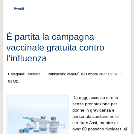
Distretto industriale
Eventi
Muoversi a Vigevano
Muoversi a Vigevano
Cultura e turismo 4.0
È partita la campagna
Cultura e turismo 4.0
vaccinale gratuita contro
PROGETTI
l’influenza
PROGETTI
Categoria:
Territorio
Pubblicato: Venerdì, 03 Ottobre 2025 09:54
Progetti Aperti
03 Ott
Progetti Aperti
Progetti Realizzati
Da oggi, accesso diretto
Progetti Realizzati
senza prenotazione per
donne in gravidanza e
EVENTI
personale sanitario nelle
strutture Asst, mentre gli
EVENTI
over 60 possono rivolgersi ai