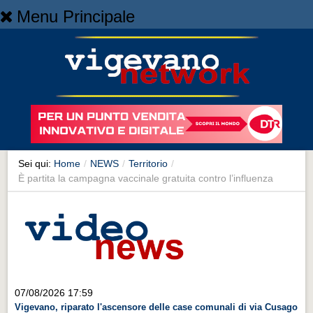
Menu Principale
Home
Home
NEWS
NEWS
Cronaca
Cronaca
Sei qui:
Home
/
NEWS
/
Territorio
/
È partita la campagna vaccinale gratuita contro l’influenza
Artes et Artificia
Artes et Artificia
Sport
Sport
Territorio
07/08/2026 17:59
Territorio
Vigevano, riparato l'ascensore delle case comunali di via Cusago