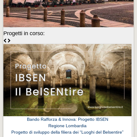
Videonews
Videonews
Eventi
Progetti in corso:
Eventi
CHI SIAMO
CHI SIAMO
CITTÀ
CITTÀ
Guida turistica rapida
Guida turistica rapida
Musica e teatro
Musica e teatro
Bando Rafforza & Innova: Progetto IBSEN
Regione Lombardia
Distretto industriale
Progetto di sviluppo della filiera dei “Luoghi del Belsentire”