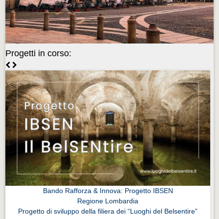
Videonews
Videonews
Eventi
Progetti in corso:
Eventi
CHI SIAMO
CHI SIAMO
CITTÀ
CITTÀ
Guida turistica rapida
Guida turistica rapida
Musica e teatro
Musica e teatro
Bando Rafforza & Innova: Progetto IBSEN
Regione Lombardia
Distretto industriale
Progetto di sviluppo della filiera dei “Luoghi del Belsentire”